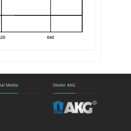
ial Media
Dealer AKG