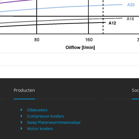
Producten
Soc
Oliekoelers
Compressor koelers
Swep Platenwarmtewisselaar
Motor koelers