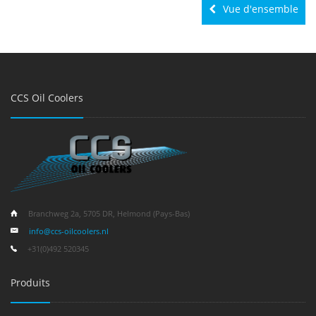
Vue d'ensemble
CCS Oil Coolers
Branchweg 2a, 5705 DR, Helmond (Pays-Bas)
info@ccs-oilcoolers.nl
+31(0)492 520345
Produits