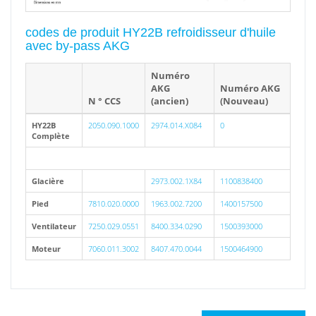
codes de produit HY22B refroidisseur d'huile
avec by-pass AKG
Numéro
AKG
Numéro AKG
N ° CCS
(ancien)
(Nouveau)
HY22B
2050.090.1000
2974.014.X084
0
Complète
Glacière
2973.002.1X84
1100838400
Pied
7810.020.0000
1963.002.7200
1400157500
Ventilateur
7250.029.0551
8400.334.0290
1500393000
Moteur
7060.011.3002
8407.470.0044
1500464900