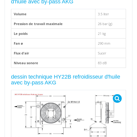
d'huile avec by-pass AKG
Volume
3.5 liter
Pression de travail maximale
26 bar (g)
Le poids
21 kg
Fan ø
290 mm
Flux d'air
Sucer
Niveau sonore
83 dB
dessin technique HY22B refroidisseur d'huile
avec by-pass AKG