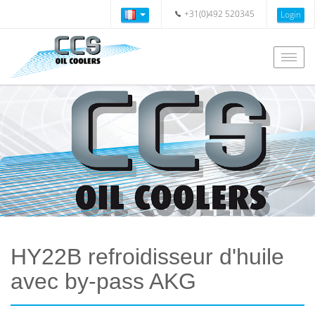
+31(0)492 520345
Login
Togg
navig
HY22B refroidisseur d'huile
avec by-pass AKG