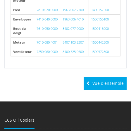
moteur
Pied
7810.020.0000
1963.002.7200
1400157500
Envelopper
7410.040.0000
1963.006.4010
1500156100
Bout du
7610.050.0000
8402.077.0000
1500416900
doigt
Moteur
7010.080.4001
8407.103.2307
1500442300
Ventilateur
7250.060.0000
8400.325.0600
1500572800
Vue d'ensemble
CCS Oil Coolers