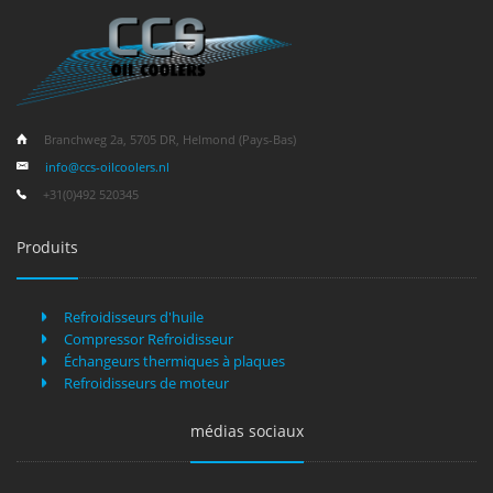
Branchweg 2a, 5705 DR, Helmond (Pays-Bas)
info@ccs-oilcoolers.nl
+31(0)492 520345
Produits
Refroidisseurs d'huile
Compressor Refroidisseur
Échangeurs thermiques à plaques
Refroidisseurs de moteur
médias sociaux