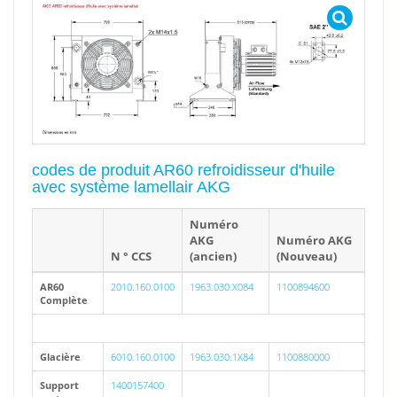
codes de produit AR60 refroidisseur d'huile
avec système lamellair AKG
Numéro
AKG
Numéro AKG
N ° CCS
(ancien)
(Nouveau)
AR60
2010.160.0100
1963.030.X084
1100894600
Complète
Glacière
6010.160.0100
1963.030.1X84
1100880000
Support
1400157400