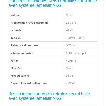
Données techniques AR60 refroidisseur d'huile
avec système lamellair AKG
Volume
9 liter
Pression de travail maximale
26 bar (g)
Le poids
69 kg
Tension
400 Volt / 50 Hz
Puissance du moteur
0.75 Kw
Vitesse du moteur
1500 rpm / 4 pole
Fan ø
600 mm
Flux d'air
Sucer
Niveau sonore
83 dB
Capacité de refroidissement
< 60 kW
dessin technique AR60 refroidisseur d'huile
avec système lamellair AKG