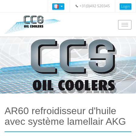
+31(0)492 520345
Login
Togg
navig
AR60 refroidisseur d'huile
avec système lamellair AKG